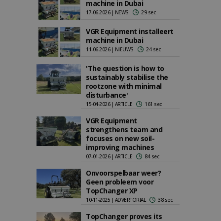
machine in Dubai
17-06-2026 | NEWS
29 sec
VGR Equipment installeert
machine in Dubai
11-06-2026 | NIEUWS
24 sec
'The question is how to
sustainably stabilise the
rootzone with minimal
disturbance'
15-04-2026 | ARTICLE
161 sec
VGR Equipment
strengthens team and
focuses on new soil-
improving machines
07-01-2026 | ARTICLE
84 sec
Onvoorspelbaar weer?
Geen probleem voor
TopChanger XP
10-11-2025 | ADVERTORIAL
38 sec
TopChanger proves its