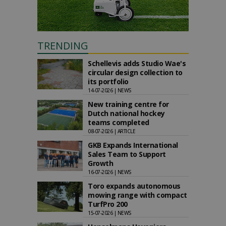
TRENDING
Schellevis adds Studio Wae's
circular design collection to
its portfolio
14-07-2026 | NEWS
New training centre for
Dutch national hockey
teams completed
08-07-2026 | ARTICLE
GKB Expands International
Sales Team to Support
Growth
16-07-2026 | NEWS
Toro expands autonomous
mowing range with compact
TurfPro 200
15-07-2026 | NEWS