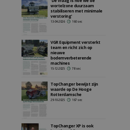
'De vraag is hoe we de
wortelzone duurzaam
stabiliseren met minimale
verstoring'
13-04-2026
160 sec
VGR Equipment versterkt
team en richt zich op
nieuwe
bodemverbeterende
machines
15-12-2025
78 sec
TopChanger bewijst zijn
waarde op De Hooge
Rotterdamsche
29-10-2025
167 sec
TopChanger XP is ook