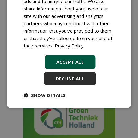
ads and to analyse our traffic. We also
grasmat
17-07-2023
181 sec
share information about your use of our
site with our advertising and analytics
partners who may combine it with other
information that you’ve provided to them
Kraakman nu ook dealer
or that they’ve collected from your use of
van Tru-Turf
their services.
Privacy Policy
13-02-2023
33 sec
ACCEPT ALL
DECLINE ALL
...
1
2
3
4
5
7
SHOW DETAILS