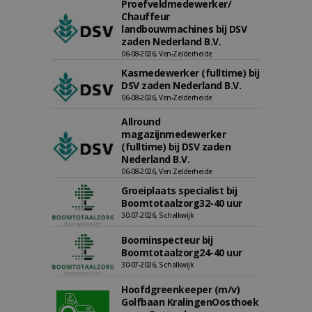
Proefveldmedewerker/
Chauffeur
landbouwmachines bij DSV
zaden Nederland B.V.
06-08-2026, Ven-Zelderheide
Kasmedewerker (fulltime) bij
DSV zaden Nederland B.V.
06-08-2026, Ven-Zelderheide
Allround
magazijnmedewerker
(fulltime) bij DSV zaden
Nederland B.V.
06-08-2026, Ven Zelderheide
Groeiplaats specialist bij
Boomtotaalzorg32-40 uur
30-07-2026, Schalkwijk
Boominspecteur bij
Boomtotaalzorg24-40 uur
30-07-2026, Schalkwijk
Hoofdgreenkeeper (m/v)
Golfbaan KralingenOosthoek