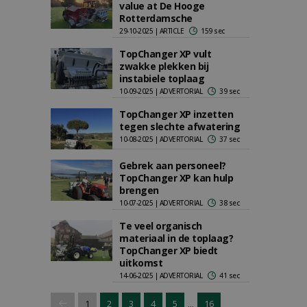
value at De Hooge
Rotterdamsche
29-10-2025 | ARTICLE
159 sec
TopChanger XP vult
zwakke plekken bij
instabiele toplaag
10-09-2025 | ADVERTORIAL
39 sec
TopChanger XP inzetten
tegen slechte afwatering
10-08-2025 | ADVERTORIAL
37 sec
Gebrek aan personeel?
TopChanger XP kan hulp
brengen
10-07-2025 | ADVERTORIAL
38 sec
Te veel organisch
materiaal in de toplaag?
TopChanger XP biedt
uitkomst
14-06-2025 | ADVERTORIAL
41 sec
...
1
2
3
4
5
16