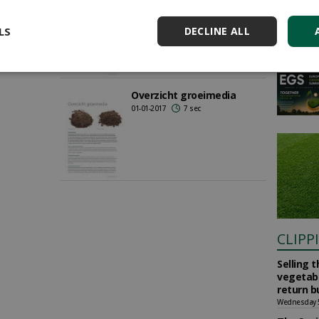
Bijlagen
01-01-2017
2 sec
LS
DECLINE ALL
AGEN
Overzicht groeimedia
01-01-2017
7 sec
CLIPP
Selling 
vegetabl
return b
Wednesday 