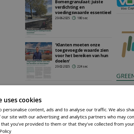
Bomengranulaat: juiste
verdichting en
voedingswaarde essentieel
20-06-2025
180 sec
'Klanten moeten onze
toegevoegde waarde zien
voor het bereiken van hun
doelen'
20-02-2025
224 sec
GREE
Anyone c
Proef met granulaten en
substraten van start in
through 
e uses cookies
Amsterdam
Place a 
06-05-2019
326 sec
 personalise content, ads and to analyse our traffic. We also sha
 our site with our advertising and analytics partners who may com
 that you’ve provided to them or that they’ve collected from your
Policy
Maatwerk voor Bomen: