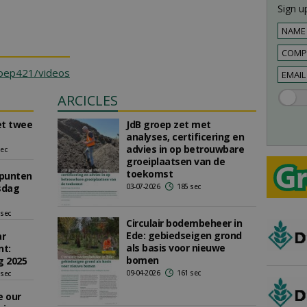
Sign up
oep421/videos
ARCICLES
et twee
JdB groep zet met
analyses, certificering en
advies in op betrouwbare
sec
groeiplaatsen van de
toekomst
epunten
sdag
03-07-2026
185 sec
 sec
Circulair bodembeheer in
Ede: gebiedseigen grond
ar
als basis voor nieuwe
nt:
bomen
g 2025
09-04-2026
161 sec
 sec
e our