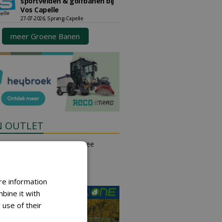
sportvelden & golfbanen bij
Vos Capelle
27-07-2026, Sprang-Capelle
meer Groene Banen
N OUTLET
an place small ads for free
their own account.
free ad
re information
bine it with
 use of their