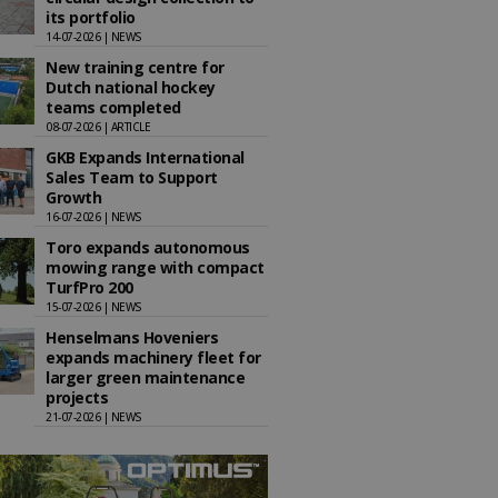
its portfolio
14-07-2026 | NEWS
New training centre for
Dutch national hockey
teams completed
08-07-2026 | ARTICLE
GKB Expands International
Sales Team to Support
Growth
16-07-2026 | NEWS
Toro expands autonomous
mowing range with compact
TurfPro 200
15-07-2026 | NEWS
Henselmans Hoveniers
expands machinery fleet for
larger green maintenance
projects
21-07-2026 | NEWS