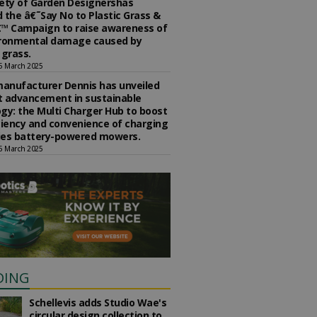
ety of Garden Designershas
 the â€˜Say No to Plastic Grass &
™ Campaign to raise awareness of
ironmental damage caused by
l grass.
5 March 2025
anufacturer Dennis has unveiled
st advancement in sustainable
gy: the Multi Charger Hub to boost
ciency and convenience of charging
ries battery-powered mowers.
5 March 2025
DING
Schellevis adds Studio Wae's
circular design collection to