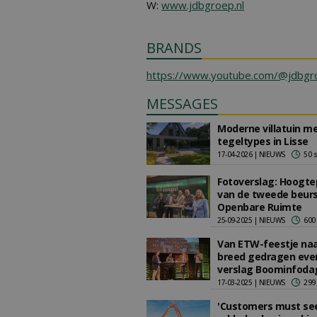
W:
www.jdbgroep.nl
BRANDS
https://www.youtube.com/@jdbgr
MESSAGES
Moderne villatuin m
tegeltypes in Lisse
17-04-2026 | NIEUWS
50 
Fotoverslag: Hoogt
van de tweede beur
Openbare Ruimte
25-09-2025 | NIEUWS
600
Van ETW-feestje na
breed gedragen eve
verslag Boominfoda
17-03-2025 | NIEUWS
299
'Customers must se