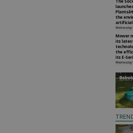
The Soci
launched
Plantsâ€
the env
artificia
Wednesday 
Mower m
its late
technolo
the effi
its E-Se
Wednesday 
TREN