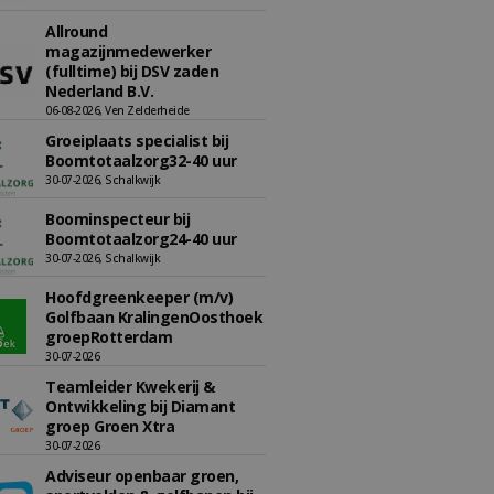
Allround
magazijnmedewerker
(fulltime) bij DSV zaden
Nederland B.V.
06-08-2026, Ven Zelderheide
Groeiplaats specialist bij
Boomtotaalzorg32-40 uur
30-07-2026, Schalkwijk
Boominspecteur bij
Boomtotaalzorg24-40 uur
30-07-2026, Schalkwijk
Hoofdgreenkeeper (m/v)
Golfbaan KralingenOosthoek
groepRotterdam
30-07-2026
Teamleider Kwekerij &
Ontwikkeling bij Diamant
groep Groen Xtra
30-07-2026
Adviseur openbaar groen,