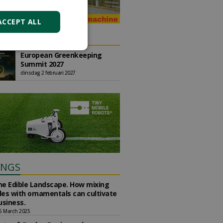
ACCEPT ALL
DA
European Greenkeeping
Summit 2027
dinsdag 2 februari 2027
INGS
the Edible Landscape. How mixing
es with ornamentals can cultivate
usiness.
5 March 2025