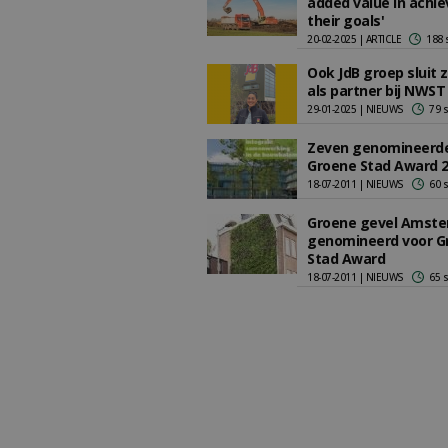
added value in achie
their goals'
20-02-2025 | ARTICLE
188 
Ook JdB groep sluit 
als partner bij NWST
29-01-2025 | NIEUWS
79 
Zeven genomineerde
Groene Stad Award 
18-07-2011 | NIEUWS
60 
Groene gevel Amst
genomineerd voor G
Stad Award
18-07-2011 | NIEUWS
65 