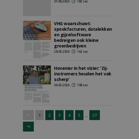
01-06-2026
182 sec
VHG waarschuwt:
spookfacturen, datalekken
en gijzelsoftware
bedreigen ook kleine
groenbedrijven
28-05-2026
162 sec
Hovenier in het vizier: 'Zij-
instromers houden het vak
scherp'
06-05-2026
198 sec
...
1
2
3
4
5
27