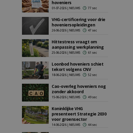
hoveniers
01-07-2026 | NIEUWS
77 sec
VHG-certificering voor drie
hoveniersopleidingen
26-06-2026 | NIEUWS
47 sec
Hittestress vraagt om
aanpassing werkplanning
25-06-2026 | NIEUWS
61 sec
Loonbod hoveniers schiet
tekort volgens CNV
18-06-2026 | NIEUWS
52 sec
Cao-overleg hoveniers nog
zonder akkoord
15-06-2026 | NIEUWS
49 sec
Koninklijke VHG
presenteert Strategie 2030
voor groensector
14-06-2026 | NIEUWS
44 sec