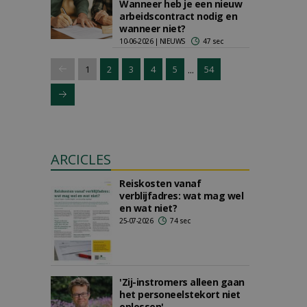
Wanneer heb je een nieuw
arbeidscontract nodig en
wanneer niet?
10-06-2026 | NIEUWS
47 sec
...
1
2
3
4
5
54
ARCICLES
Reiskosten vanaf
verblijfadres: wat mag wel
en wat niet?
25-07-2026
74 sec
'Zij-instromers alleen gaan
het personeelstekort niet
oplossen'