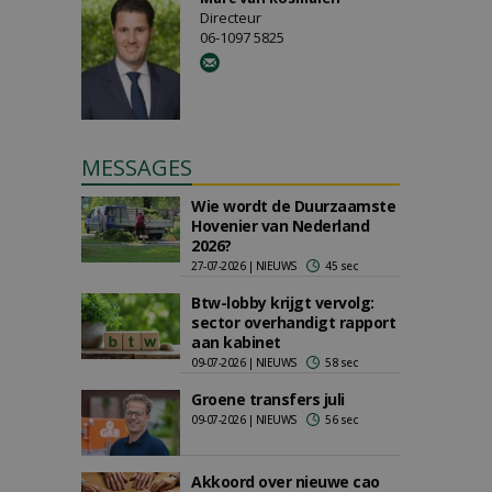
Directeur
06-1097 5825
MESSAGES
Wie wordt de Duurzaamste
Hovenier van Nederland
2026?
27-07-2026 | NIEUWS
45 sec
Btw-lobby krijgt vervolg:
sector overhandigt rapport
aan kabinet
09-07-2026 | NIEUWS
58 sec
Groene transfers juli
09-07-2026 | NIEUWS
56 sec
Akkoord over nieuwe cao