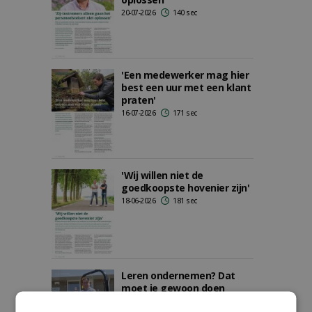
20-07-2026
140 sec
'Een medewerker mag hier
best een uur met een klant
praten'
16-07-2026
171 sec
'Wij willen niet de
goedkoopste hovenier zijn'
18-06-2026
181 sec
Leren ondernemen? Dat
moet je gewoon doen
15-06-2026
172 sec