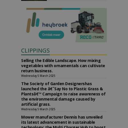
CLIPPINGS
Selling the Edible Landscape. How mixing
vegetables with ornamentals can cultivate
return business.
Wednesday 5 March 2025
The Society of Garden Designershas
launched the â€˜Say No to Plastic Grass &
Plantsâ€™ Campaign to raise awareness of
the environmental damage caused by
artificial grass.
Wednesday 5 March 2025
Mower manufacturer Dennis has unveiled
its latest advancement in sustainable
technology: the Multi Charger Hub to boost