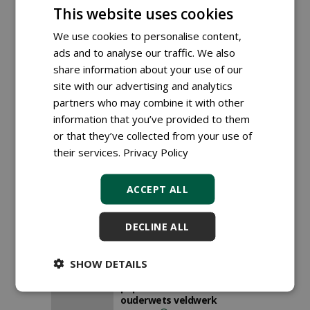
This website uses cookies
We use cookies to personalise content,
ads and to analyse our traffic. We also
Familiebedrijf GildenGroen
share information about your use of our
zoekt structuur én mensen
site with our advertising and analytics
12-06-2026
181 sec
partners who may combine it with other
information that you’ve provided to them
or that they’ve collected from your use of
their services.
Privacy Policy
Een hoveniersbedrijf met
buitenkansen
ACCEPT ALL
05-06-2026
172 sec
DECLINE ALL
SHOW DETAILS
Chris Verstappen van IBOR
Advies wisselt nog altijd
papierwerk af met
ouderwets veldwerk