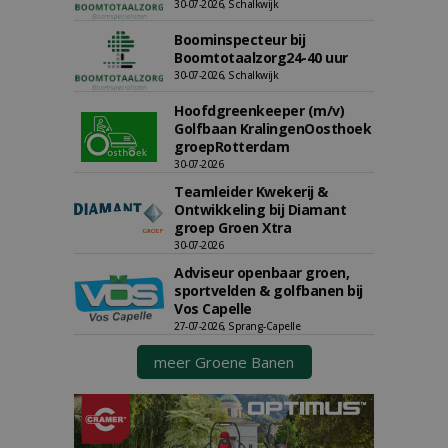
30-07-2026, Schalkwijk
Boominspecteur bij
Boomtotaalzorg24-40 uur
30-07-2026, Schalkwijk
Hoofdgreenkeeper (m/v)
Golfbaan KralingenOosthoek
groepRotterdam
30-07-2026
Teamleider Kwekerij &
Ontwikkeling bij Diamant
groep Groen Xtra
30-07-2026
Adviseur openbaar groen,
sportvelden & golfbanen bij
Vos Capelle
27-07-2026, Sprang-Capelle
meer Groene Banen