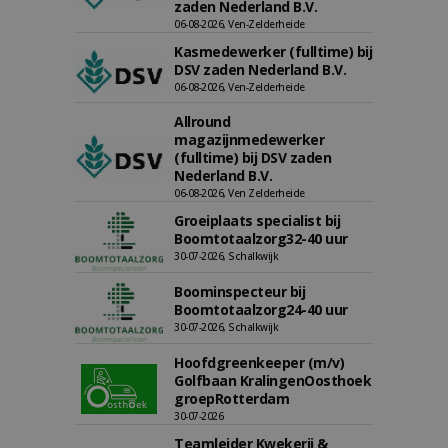
zaden Nederland B.V.
06-08-2026, Ven-Zelderheide
Kasmedewerker (fulltime) bij
DSV zaden Nederland B.V.
06-08-2026, Ven-Zelderheide
Allround
magazijnmedewerker
(fulltime) bij DSV zaden
Nederland B.V.
06-08-2026, Ven Zelderheide
Groeiplaats specialist bij
Boomtotaalzorg32-40 uur
30-07-2026, Schalkwijk
Boominspecteur bij
Boomtotaalzorg24-40 uur
30-07-2026, Schalkwijk
Hoofdgreenkeeper (m/v)
Golfbaan KralingenOosthoek
groepRotterdam
30-07-2026
Teamleider Kwekerij &