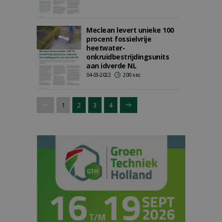
Meclean levert unieke 100
procent fossielvrije
heetwater-
onkruidbestrijdingsunits
aan idverde NL
04-03-2022
200 sec
1
2
3
4