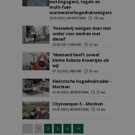
wettingagent, tegels en
multi-fuel-
warmwaterhogedrukreinigers
03-01-2024 | ADVERTORIAL
155 sec
'Fossielvrij reinigen doet niet
onder voor werken met
diesel'
22-03-2021 | NIEUWS
57 sec
'Niemand heeft zoveel
kleine Kubota-kraantjes als
wij'
07-10-2020 | NIEUWS
81 sec
Elektrische hogedruktrailer -
Meclean
01-07-2020 | ADVERTORIAL
27 sec
Citysweeper-S - Meclean
01-07-2020 | ADVERTORIAL
32 sec
1
2
3
4