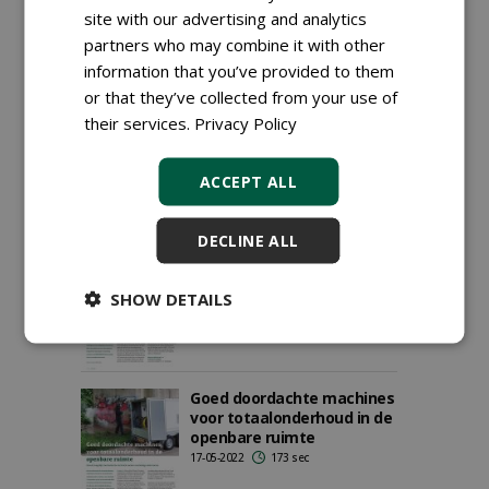
12-05-2023
167 sec
site with our advertising and analytics
partners who may combine it with other
information that you’ve provided to them
Meclean: toegevoegde
or that they’ve collected from your use of
waarde van high-end
their services.
Privacy Policy
mechanische techniek
06-01-2023
86 sec
ACCEPT ALL
DECLINE ALL
GTH 2022: Meclean gaat
voor fossielvrij
29-08-2022
171 sec
SHOW DETAILS
Goed doordachte machines
voor totaalonderhoud in de
openbare ruimte
17-05-2022
173 sec