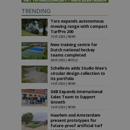
TRENDING
Toro expands autonomous
mowing range with compact
TurfPro 200
15-07-2026 | NEWS
New training centre for
Dutch national hockey
teams completed
08-07-2026 | ARTICLE
Schellevis adds Studio Wae's
circular design collection to
its portfolio
14-07-2026 | NEWS
GKB Expands International
Sales Team to Support
Growth
16-07-2026 | NEWS
Haarlem and Amsterdam
present prototypes for
future-proof artificial turf