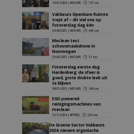
16-01-2026 | NIEUWS
727 sec
Vakbeurs Openbare Ruimte
trapt af – dit viel ons op:
fotoverslag dag één
24-09-2025 | NIEUWS
443 sec
Meclean test
schoonmaakdrone in
Noorwegen
20-06-2025 | NIEUWS
31 sec
Fotoverslag eerste dag
Hardenberg: de sfeer is
goed, grote drukte leek uit
te blijven
08-01-2025 | NIEUWS
240 sec
EGO powered
reinigingsmachines van
meclean
12-11-2024 | ARTIKEL
224 sec
De Groene Sector Vakbeurs
2024: nieuwe organische