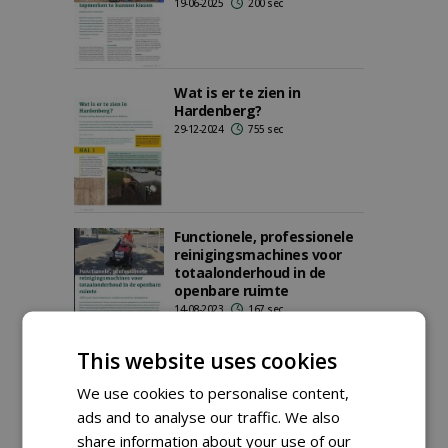
19-06-2025
200 sec
Wat is er te zien in
Hardenberg?
29-12-2024
755 sec
Functionele, professionele
reinigingsmachines voor
totaalonderhoud in de
openbare ruimte
14-08-2023
167 sec
This website uses cookies
Functionele, professionele
We use cookies to personalise content,
reinigingsmachines voor
ads and to analyse our traffic. We also
totaalonderhoud in de
openbare ruimte
share information about your use of our