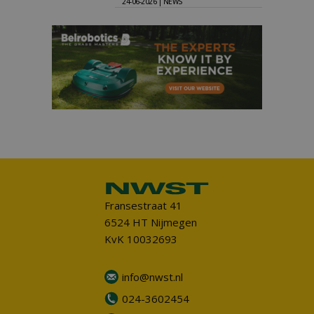
24-06-2026 | NEWS
Fransestraat 41
6524 HT Nijmegen
KvK 10032693
info@nwst.nl
024-3602454