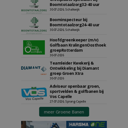
Boomtotaalzorg32-40 uur
30-07-2026, Schalkwijk
Boominspecteur bij
Boomtotaalzorg24-40 uur
30-07-2026, Schalkwijk
Hoofdgreenkeeper (m/v)
Golfbaan KralingenOosthoek
groepRotterdam
30-07-2026
Teamleider Kwekerij &
Ontwikkeling bij Diamant
groep Groen Xtra
30-07-2026
Adviseur openbaar groen,
sportvelden & golfbanen bij
Vos Capelle
27-07-2026, Sprang-Capelle
meer Groene Banen