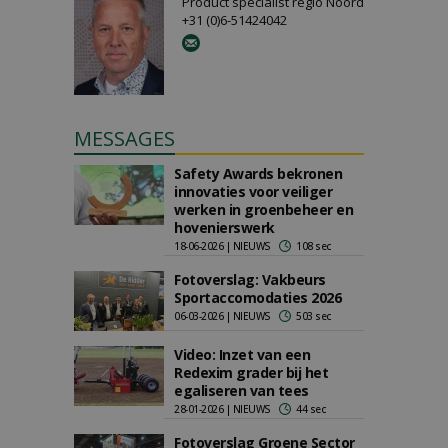
Product specialist regio Noord
+31 (0)6-51424042
MESSAGES
Safety Awards bekronen
innovaties voor veiliger
werken in groenbeheer en
hovenierswerk
18-06-2026 | NIEUWS
108 sec
Fotoverslag: Vakbeurs
Sportaccomodaties 2026
06-03-2026 | NIEUWS
503 sec
Video: Inzet van een
Redexim grader bij het
egaliseren van tees
28-01-2026 | NIEUWS
44 sec
Fotoverslag Groene Sector