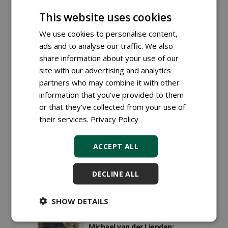
Demodagen in Zeist:
This website uses cookies
innovatie, efficiëntie en
maatwerk in
We use cookies to personalise content,
sportveldonderhoud
01-10-2025
177 sec
ads and to analyse our traffic. We also
share information about your use of our
site with our advertising and analytics
Knoll bv ziet de Tuin & Park-
partners who may combine it with other
afdeling in snel tempo
information that you’ve provided to them
groeien
or that they’ve collected from your use of
26-09-2025
197 sec
their services.
Privacy Policy
ACCEPT ALL
Demodagen in Zeist:
innovatie, efficiëntie en
maatwerk in
DECLINE ALL
sportveldonderhoud
10-09-2025
177 sec
SHOW DETAILS
Michael van der Lienden: