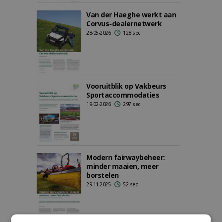
Van der Haeghe werkt aan
Corvus-dealernetwerk
28-05-2026
128 sec
Vooruitblik op Vakbeurs
Sportaccommodaties
19-02-2026
297 sec
Modern fairwaybeheer:
minder maaien, meer
borstelen
29-11-2025
52 sec