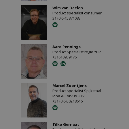
Wim van Daelen
Product specialist consumer
31 (0)6-15871083
Aard Pennings
Product Specialist regio zuid
+31610959176
Marcel Zoontjens
Product specialist Spijkstaal
Iona & Corvus UTV
+31 (0)6-50218616
Tilko Gernaat