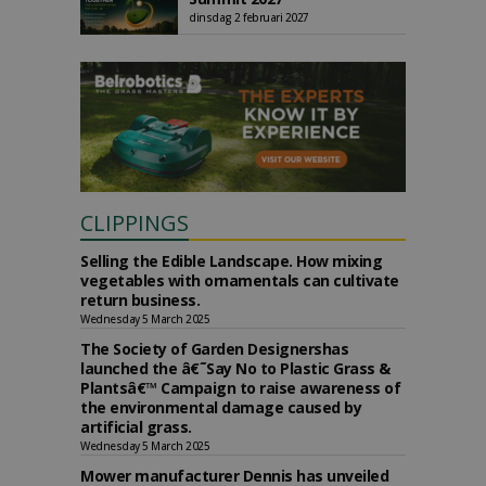
dinsdag 2 februari 2027
CLIPPINGS
Selling the Edible Landscape. How mixing
vegetables with ornamentals can cultivate
return business.
Wednesday 5 March 2025
The Society of Garden Designershas
launched the â€˜Say No to Plastic Grass &
Plantsâ€™ Campaign to raise awareness of
the environmental damage caused by
artificial grass.
Wednesday 5 March 2025
Mower manufacturer Dennis has unveiled