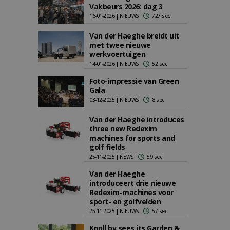
Vakbeurs 2026: dag 3
16-01-2026 | NIEUWS
727 sec
Van der Haeghe breidt uit
met twee nieuwe
werkvoertuigen
14-01-2026 | NIEUWS
52 sec
Foto-impressie van Green
Gala
03-12-2025 | NIEUWS
8 sec
Van der Haeghe introduces
three new Redexim
machines for sports and
golf fields
25-11-2025 | NEWS
59 sec
Van der Haeghe
introduceert drie nieuwe
Redexim-machines voor
sport- en golfvelden
25-11-2025 | NIEUWS
57 sec
Knoll bv sees its Garden &