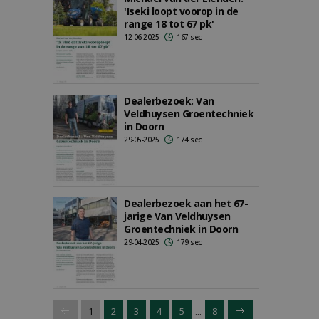
'Iseki loopt voorop in de
range 18 tot 67 pk'
12-06-2025
167 sec
Dealerbezoek: Van
Veldhuysen Groentechniek
in Doorn
29-05-2025
174 sec
Dealerbezoek aan het 67-
jarige Van Veldhuysen
Groentechniek in Doorn
29-04-2025
179 sec
...
1
2
3
4
5
8