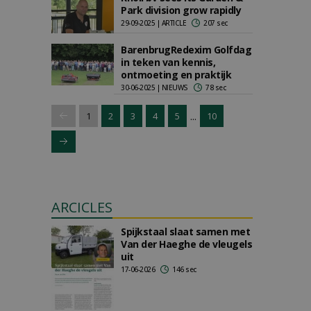
Park division grow rapidly
29-09-2025 | ARTICLE
207 sec
BarenbrugRedexim Golfdag
in teken van kennis,
ontmoeting en praktijk
30-06-2025 | NIEUWS
78 sec
...
1
2
3
4
5
10
ARCICLES
Spijkstaal slaat samen met
Van der Haeghe de vleugels
uit
17-06-2026
146 sec